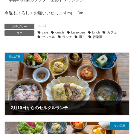
今週もよろしくお願いいたしますm(_ _)m
Lunch
カテゴリー
cafe
cercle
kurakuen
lunch
カフェ
タグ
セルクル
ランチ
夙川
苦楽園
前の記事
2月10日からのセルクルランチ
2026年2月10日
次の記事