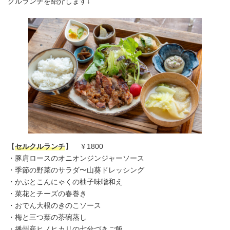
クルランチを紹介します↓
【
セルクルランチ
】 ￥1800
・豚肩ロースのオニオンジンジャーソース
・季節の野菜のサラダ〜山葵ドレッシング
・かぶとこんにゃくの柚子味噌和え
・菜花とチーズの春巻き
・おでん大根のきのこソース
・梅と三つ葉の茶碗蒸し
・播州産ヒノヒカリの七分づきご飯