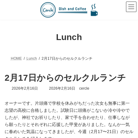
コ
ナ
ン
ビ
テ
ゲ
ン
ー
ツ
シ
へ
ョ
Lunch
ス
ン
キ
に
ッ
移
プ
動
HOME
Lunch
2月17日からのセルクルランチ
2月17日からのセルクルランチ
最
2026年2月16日
2026年2月16日
cercle
終
更
オーナーです。片頭痛で学校を休みがちだった次女も無事に第一
新
日
志望の高校に合格しました。試験日に頭痛がこないか冷や冷やで
時
したが、神社でお祈りしたり、家で手を合わせたり、仕事しなが
:
ら願ったりとそれぞれに応援した甲斐がありました。なんか一気
に春めいた気温になってきましたが、今週（2月17〜21日）のセル