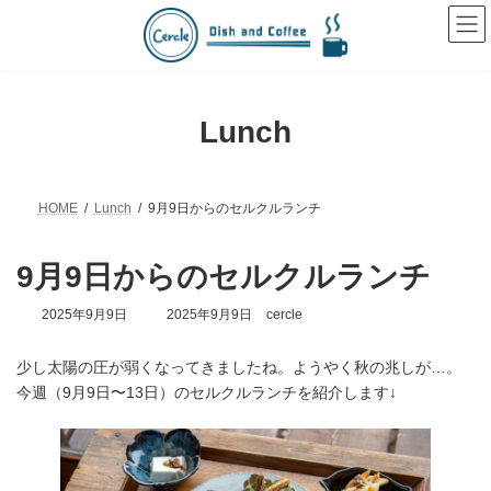
コ
ナ
ン
ビ
テ
ゲ
ン
ー
ツ
シ
へ
ョ
Lunch
ス
ン
キ
に
ッ
移
プ
動
HOME
Lunch
9月9日からのセルクルランチ
9月9日からのセルクルランチ
最
2025年9月9日
2025年9月9日
cercle
終
更
少し太陽の圧が弱くなってきましたね。ようやく秋の兆しが…。
新
日
今週（9月9日〜13日）のセルクルランチを紹介します↓
時
: