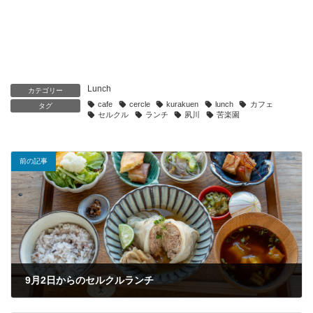
Lunch
カテゴリー
cafe
cercle
kurakuen
lunch
カフェ
タグ
セルクル
ランチ
夙川
苦楽園
前の記事
9月2日からのセルクルランチ
2025年9月2日