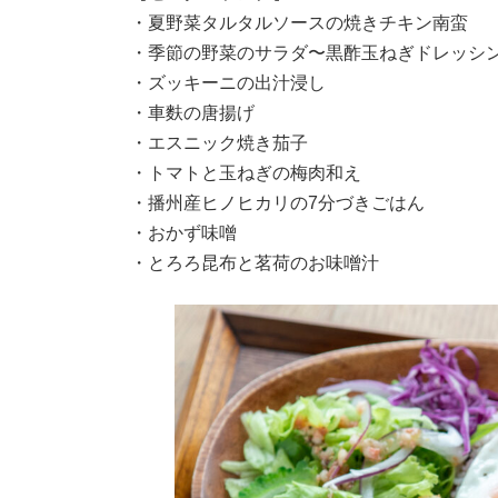
・夏野菜タルタルソースの焼きチキン南蛮
・季節の野菜のサラダ〜黒酢玉ねぎドレッシ
・ズッキーニの出汁浸し
・車麩の唐揚げ
・エスニック焼き茄子
・トマトと玉ねぎの梅肉和え
・播州産ヒノヒカリの7分づきごはん
・おかず味噌
・とろろ昆布と茗荷のお味噌汁