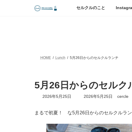
コ
ナ
セルクルのこと
Instagr
ン
ビ
テ
ゲ
ン
ー
ツ
シ
へ
ョ
ス
ン
キ
に
ッ
移
HOME
Lunch
5月26日からのセルクルランチ
プ
動
5月26日からのセルク
最
2026年5月25日
2026年5月25日
cercle
終
更
新
まるで初夏！ な5月26日からのセルクルラ
日
時
: