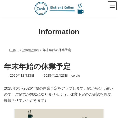
コ
ナ
ン
ビ
テ
ゲ
ン
ー
ツ
シ
へ
ョ
Information
ス
ン
キ
に
ッ
移
プ
動
HOME
Information
年末年始の休業予定
年末年始の休業予定
最
2025年12月23日
2025年12月23日
cercle
終
更
2025年末〜2026年始の休業予定をアップします。駅から少し遠い
新
日
ので、ご足労が無駄になりませんよう、休業予定のご確認を再度
時
掲載させていただきます↓
: