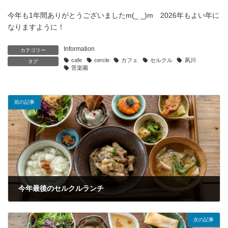
今年も1年間ありがとうございましたm(_ _)m 2026年もよい年に
なりますように！
Information
カテゴリー
cafe
cercle
カフェ
セルクル
夙川
タグ
苦楽園
前の記事
今年最後のセルクルランチ
2025年12月23日
次の記事