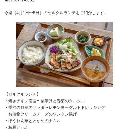
☎0798-71-0031
今週（4月1日〜5日）のセルクルランチをご紹介します↓
【セルクルランチ】
・焼きチキン南蛮〜柴漬けと春菊のタルタル
・季節の野菜のサラダ〜レモンヨーグルトドレッシング
・お漬物クリームチーズのワンタン揚げ
・ほうれん草とわかめのナムル
・枝豆とうふ