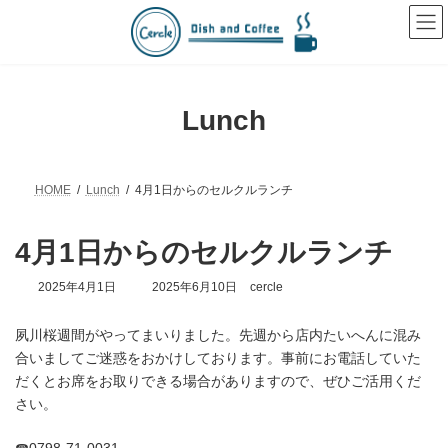
コ
ナ
ン
ビ
テ
ゲ
ン
ー
ツ
シ
へ
ョ
Lunch
ス
ン
キ
に
ッ
移
プ
動
HOME
Lunch
4月1日からのセルクルランチ
4月1日からのセルクルランチ
最
2025年4月1日
2025年6月10日
cercle
終
更
夙川桜週間がやってまいりました。先週から店内たいへんに混み
新
日
合いましてご迷惑をおかけしております。事前にお電話していた
時
だくとお席をお取りできる場合がありますので、ぜひご活用くだ
:
さい。