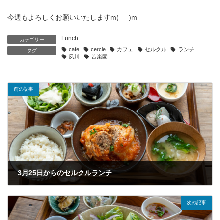
今週もよろしくお願いいたしますm(_ _)m
Lunch
カテゴリー
cafe
cercle
カフェ
セルクル
ランチ
タグ
夙川
苦楽園
前の記事
3月25日からのセルクルランチ
2025年3月25日
次の記事