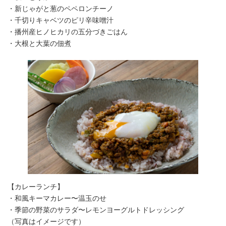
・新じゃがと葱のペペロンチーノ
・千切りキャベツのピリ辛味噌汁
・播州産ヒノヒカリの五分づきごはん
・大根と大葉の佃煮
【カレーランチ】
・和風キーマカレー〜温玉のせ
・季節の野菜のサラダ〜レモンヨーグルトドレッシング
（写真はイメージです）